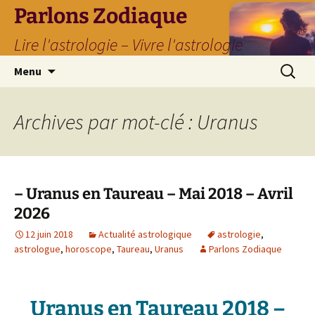
Parlons Zodiaque
Lire l'astrologie – Vivre l'astrologie
Aller
Recherc
Menu
au
contenu
Archives par mot-clé : Uranus
– Uranus en Taureau – Mai 2018 – Avril
2026
12 juin 2018
Actualité astrologique
astrologie
,
astrologue
,
horoscope
,
Taureau
,
Uranus
Parlons Zodiaque
Uranus en Taureau 2018 –