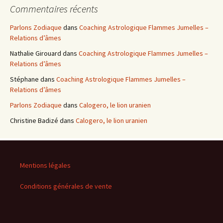
Commentaires récents
Parlons Zodiaque
dans
Coaching Astrologique Flammes Jumelles –
Relations d’âmes
Nathalie Girouard
dans
Coaching Astrologique Flammes Jumelles –
Relations d’âmes
Stéphane
dans
Coaching Astrologique Flammes Jumelles –
Relations d’âmes
Parlons Zodiaque
dans
Calogero, le lion uranien
Christine Badizé
dans
Calogero, le lion uranien
Mentions légales
Conditions générales de vente