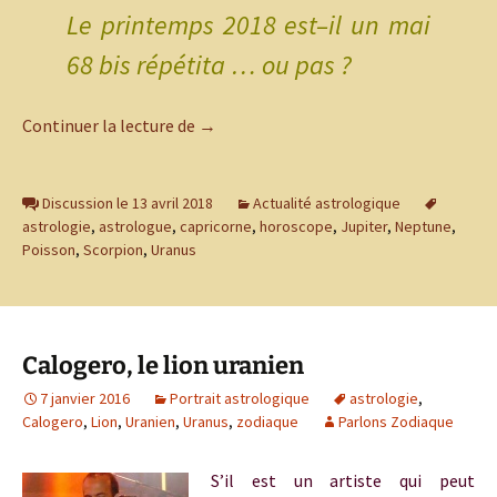
Le printemps 2018 est–il un mai
68 bis répétita … ou pas ?
Vers un autre mai 68 ?
Continuer la lecture de
→
Discussion le 13 avril 2018
Actualité astrologique
astrologie
,
astrologue
,
capricorne
,
horoscope
,
Jupiter
,
Neptune
,
Poisson
,
Scorpion
,
Uranus
Calogero, le lion uranien
7 janvier 2016
Portrait astrologique
astrologie
,
Calogero
,
Lion
,
Uranien
,
Uranus
,
zodiaque
Parlons Zodiaque
S’il est un artiste qui peut