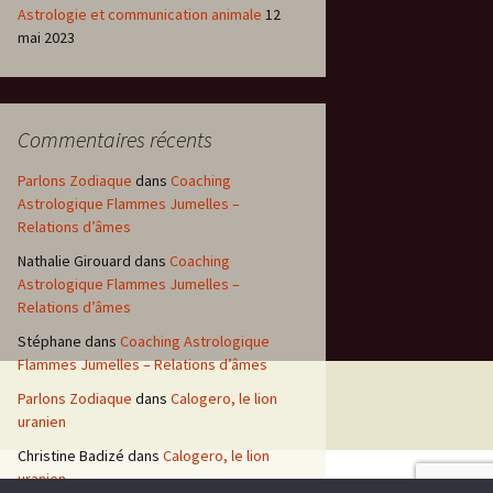
Astrologie et communication animale
12
mai 2023
Commentaires récents
Parlons Zodiaque
dans
Coaching
Astrologique Flammes Jumelles –
Relations d’âmes
Nathalie Girouard
dans
Coaching
Astrologique Flammes Jumelles –
Relations d’âmes
Stéphane
dans
Coaching Astrologique
Flammes Jumelles – Relations d’âmes
Parlons Zodiaque
dans
Calogero, le lion
uranien
Christine Badizé
dans
Calogero, le lion
uranien