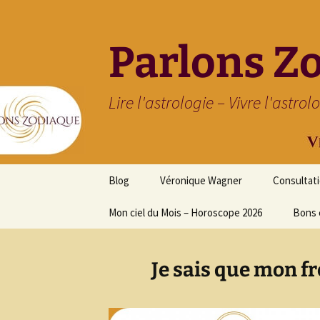
Parlons Z
Lire l'astrologie – Vivre l'astrol
Aller
Blog
Véronique Wagner
Consultat
au
contenu
Mon ciel du Mois – Horoscope 2026
Bons 
Je sais que mon f