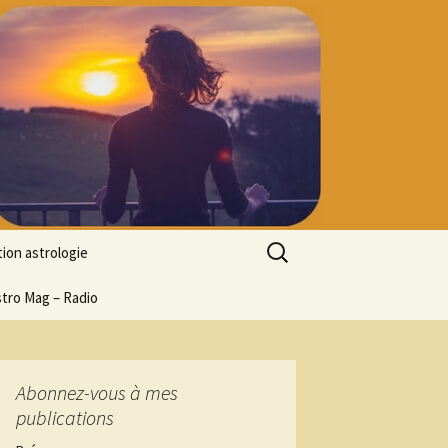
Rechercher :
ion astrologie
tion à l’ASTROLOGIE
stro Mag – Radio
 découverte
particulier
ologie
Abonnez-vous à mes
publications
ion en ligne
ogie