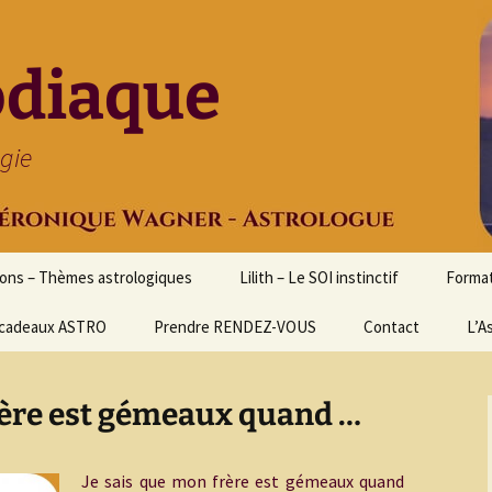
odiaque
ogie
ions – Thèmes astrologiques
Lilith – Le SOI instinctif
Format
cadeaux ASTRO
Prendre RENDEZ-VOUS
Contact
Initia
L’A
Stage
Cours 
rère est gémeaux quand …
d’astr
Format
Astrol
Je sais que mon frère est gémeaux quand