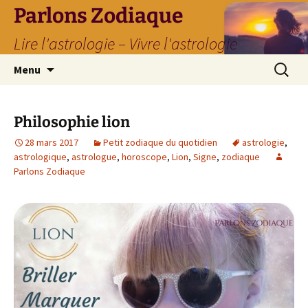
Parlons Zodiaque
Lire l'astrologie – Vivre l'astrologie
Aller
Recherc
Menu
au
contenu
Philosophie lion
28 mars 2017
Petit zodiaque du quotidien
astrologie
,
astrologique
,
astrologue
,
horoscope
,
Lion
,
Signe
,
zodiaque
Parlons Zodiaque