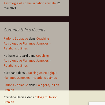
Astrologie et communication animale
12
mai 2023
Commentaires récents
Parlons Zodiaque
dans
Coaching
Astrologique Flammes Jumelles –
Relations d’âmes
Nathalie Girouard
dans
Coaching
Astrologique Flammes Jumelles –
Relations d’âmes
Stéphane
dans
Coaching Astrologique
Flammes Jumelles – Relations d’âmes
Parlons Zodiaque
dans
Calogero, le lion
uranien
Christine Badizé
dans
Calogero, le lion
uranien