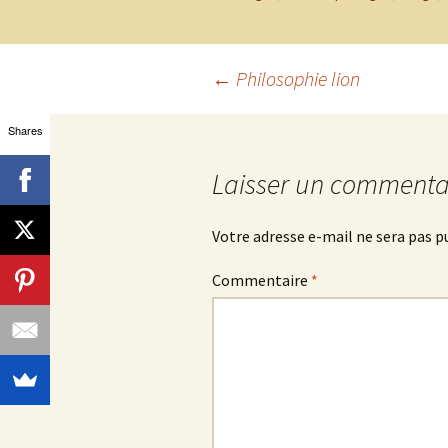
Navigation
←
Philosophie lion
Shares
des
Laisser un commenta
articles
Votre adresse e-mail ne sera pas p
Commentaire
*