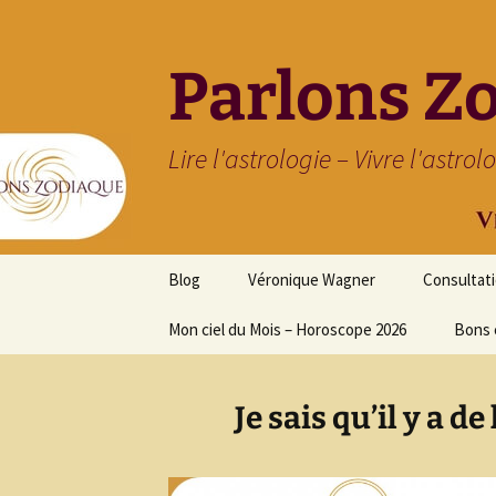
Parlons Z
Lire l'astrologie – Vivre l'astrol
Aller
Blog
Véronique Wagner
Consultat
au
contenu
Mon ciel du Mois – Horoscope 2026
Bons 
Je sais qu’il y a d