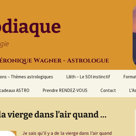
odiaque
ogie
ions – Thèmes astrologiques
Lilith – Le SOI instinctif
Format
cadeaux ASTRO
Prendre RENDEZ-VOUS
Contact
Initia
L’A
Stage
Cours 
e la vierge dans l’air quand …
d’astr
Format
Astrol
Je sais qu’il y a de la vierge dans l’air quand