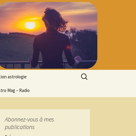
Rechercher :
ion astrologie
tion à l’ASTROLOGIE
stro Mag – Radio
 découverte
particulier
ologie
Abonnez-vous à mes
publications
ion en ligne
ogie