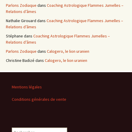
Parlons Zodiaque
dans
Coaching Astrologique Flammes Jumelles –
Relations d’âmes
Nathalie Girouard
dans
Coaching Astrologique Flammes Jumelles –
Relations d’âmes
Stéphane
dans
Coaching Astrologique Flammes Jumelles –
Relations d’âmes
Parlons Zodiaque
dans
Calogero, le lion uranien
Christine Badizé
dans
Calogero, le lion uranien
Mentions légales
Conditions générales de vente
Rechercher :