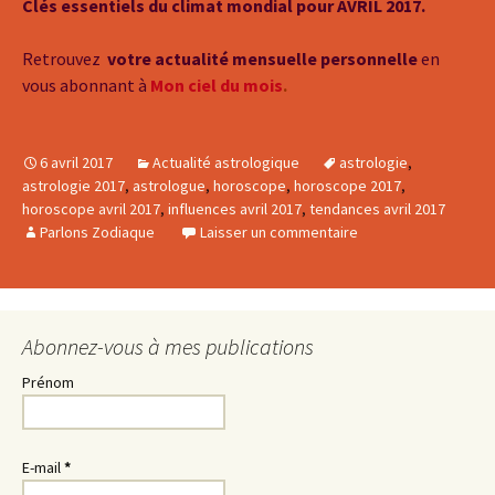
Clés essentiels du climat mondial pour AVRIL 2017.
Retrouvez
votre actualité mensuelle personnelle
en
vous abonnant à
Mon ciel du mois
.
6 avril 2017
Actualité astrologique
astrologie
,
astrologie 2017
,
astrologue
,
horoscope
,
horoscope 2017
,
horoscope avril 2017
,
influences avril 2017
,
tendances avril 2017
Parlons Zodiaque
Laisser un commentaire
Abonnez-vous à mes publications
Prénom
E-mail
*