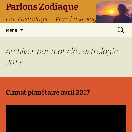
Parlons Zodiaque
Lire l'astrologie – Vivre l'astrologie
Aller
Recherc
Menu
au
contenu
Archives par mot-clé : astrologie
2017
Climat planétaire avril 2017