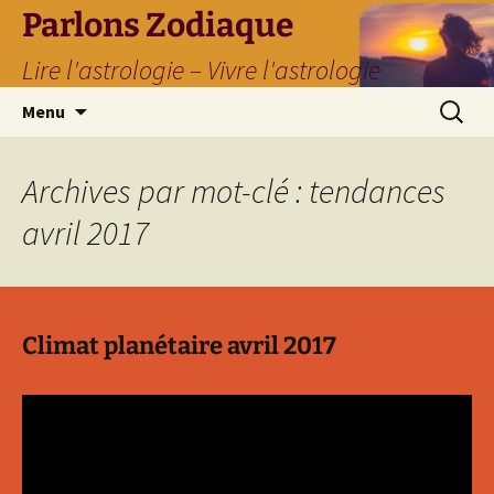
Parlons Zodiaque
Lire l'astrologie – Vivre l'astrologie
Aller
Recherc
Menu
au
contenu
Archives par mot-clé : tendances
avril 2017
Climat planétaire avril 2017