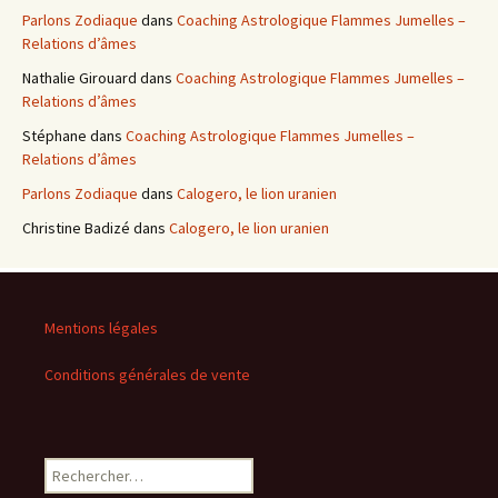
Parlons Zodiaque
dans
Coaching Astrologique Flammes Jumelles –
Relations d’âmes
Nathalie Girouard
dans
Coaching Astrologique Flammes Jumelles –
Relations d’âmes
Stéphane
dans
Coaching Astrologique Flammes Jumelles –
Relations d’âmes
Parlons Zodiaque
dans
Calogero, le lion uranien
Christine Badizé
dans
Calogero, le lion uranien
Mentions légales
Conditions générales de vente
Rechercher :