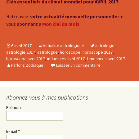
Clés essentiels du climat mondial pour AVRIL 2017.
Retrouvez
votre actualité mensuelle personnelle
en
vous abonnant à
Mon ciel du mois
.
6 avril 2017
Actualité astrologique
astrologie
,
astrologie 2017
,
astrologue
,
horoscope
,
horoscope 2017
,
horoscope avril 2017
,
influences avril 2017
,
tendances avril 2017
Parlons Zodiaque
Laisser un commentaire
Abonnez-vous à mes publications
Prénom
E-mail
*