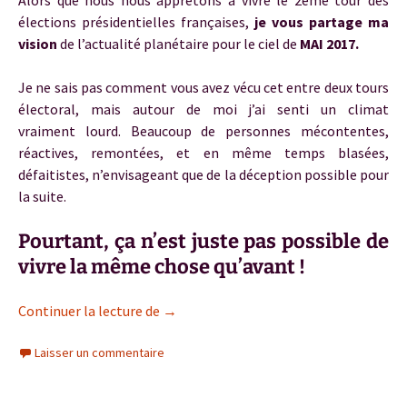
Alors que nous nous apprêtons à vivre le 2ème tour des
élections présidentielles françaises,
je vous partage ma
vision
de l’actualité planétaire pour le ciel de
MAI 2017.
Je ne sais pas comment vous avez vécu cet entre deux tours
électoral, mais autour de moi j’ai senti un climat
vraiment lourd. Beaucoup de personnes mécontentes,
réactives, remontées, et en même temps blasées,
défaitistes, n’envisageant que de la déception possible pour
la suite.
Pourtant, ça n’est juste pas possible de
vivre la même chose qu’avant !
Climat planétaire MAI 2017 : l’espoir dan
Continuer la lecture de
→
Laisser un commentaire