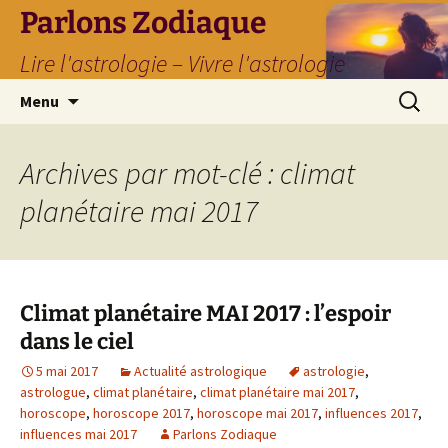
Parlons Zodiaque
Lire l'astrologie – Vivre l'astrologie
Aller
Recherc
Menu
au
contenu
Archives par mot-clé : climat
planétaire mai 2017
Climat planétaire MAI 2017 : l’espoir
dans le ciel
5 mai 2017
Actualité astrologique
astrologie
,
astrologue
,
climat planétaire
,
climat planétaire mai 2017
,
horoscope
,
horoscope 2017
,
horoscope mai 2017
,
influences 2017
,
influences mai 2017
Parlons Zodiaque